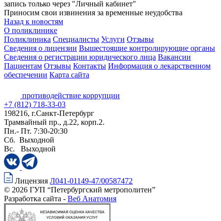
запись только через "Личный кабинет"
Приносим свои извинения за временные неудобства
Назад к новостям
О поликлинике
Поликлиника
Специалисты
Услуги
Отзывы
Сведения о лицензии
Вышестоящие контролирующие органы
Сведения о регистрации юридического лица
Вакансии
Пациентам
Отзывы
Контакты
Информация о лекарственном
обеспечении
Карта сайта
противодействие коррупции
+7 (812) 718-33-03
198216, г.Санкт-Петербург
Трамвайный пр., д.22, корп.2.
Пн.- Пт. 7:30-20:30
Сб. Выходной
Вс. Выходной
Лицензия
Л041-01149-47/00587472
© 2026 ГУП “Петербургский метрополитен”
Разработка сайта -
Веб Анатомия