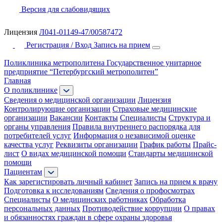
Версия для слабовидящих
Лицензия
Л041-01149-47/00587472
Регистрация / Вход
Запись на прием
Поликлиника метрополитена
Государственное унитарное
предприятие “Петербургский метрополитен”
Главная
О поликлинике
Сведения о медицинской организации
Лицензия
Контролирующие организации
Страховые медицинские
организации
Вакансии
Контакты
Специалисты
Структура и
органы управления
Правила внутреннего распорядка для
потребителей услуг
Информация о независимой оценке
качества услуг
Реквизиты организации
График работы
Прайс-
лист
О видах медицинской помощи
Стандарты медицинской
помощи
Пациентам
Как зарегистировать личный кабинет
Запись на прием к врачу
Подготовка к исследованиям
Сведения о профосмотрах
Специалисты
О медицинских работниках
Обработка
персональных данных
Противодействие коррупции
О правах
и обязанностях граждан в сфере охраны здоровья