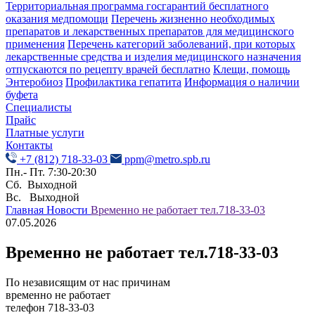
Территориальная программа госгарантий бесплатного
оказания медпомощи
Перечень жизненно необходимых
препаратов и лекарственных препаратов для медицинского
применения
Перечень категорий заболеваний, при которых
лекарственные средства и изделия медицинского назначения
отпускаются по рецепту врачей бесплатно
Клещи, помощь
Энтеробиоз
Профилактика гепатита
Информация о наличии
буфета
Специалисты
Прайс
Платные услуги
Контакты
+7 (812) 718-33-03
ppm@metro.spb.ru
Пн.- Пт. 7:30-20:30
Сб. Выходной
Вс. Выходной
Главная
Новости
Временно не работает тел.718-33-03
07.05.2026
Временно не работает тел.718-33-03
По независящим от нас причинам
временно не работает
телефон 718-33-03