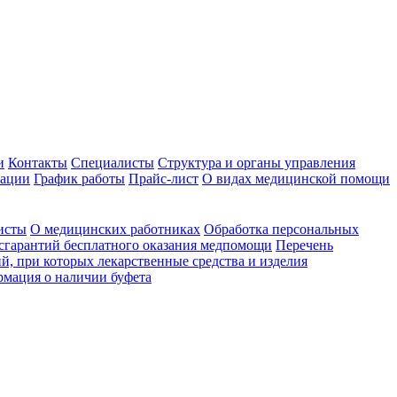
и
Контакты
Специалисты
Структура и органы управления
зации
График работы
Прайс-лист
О видах медицинской помощи
исты
О медицинских работниках
Обработка персональных
сгарантий бесплатного оказания медпомощи
Перечень
й, при которых лекарственные средства и изделия
мация о наличии буфета