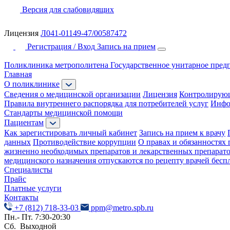
Версия для слабовидящих
Лицензия
Л041-01149-47/00587472
Регистрация / Вход
Запись на прием
Поликлиника метрополитена
Государственное унитарное пред
Главная
О поликлинике
Сведения о медицинской организации
Лицензия
Контролирую
Правила внутреннего распорядка для потребителей услуг
Инфо
Стандарты медицинской помощи
Пациентам
Как зарегистировать личный кабинет
Запись на прием к врачу
данных
Противодействие коррупции
О правах и обязанностях 
жизненно необходимых препаратов и лекарственных препарат
медицинского назначения отпускаются по рецепту врачей бесп
Специалисты
Прайс
Платные услуги
Контакты
+7 (812) 718-33-03
ppm@metro.spb.ru
Пн.- Пт. 7:30-20:30
Сб. Выходной