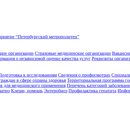
приятие “Петербургский метрополитен”
щие организации
Страховые медицинские организации
Ваканси
рмация о независимой оценке качества услуг
Реквизиты органи
Подготовка к исследованиям
Сведения о профосмотрах
Специал
граждан в сфере охраны здоровья
Территориальная программа го
ов для медицинского применения
Перечень категорий заболевани
латно
Клещи, помощь
Энтеробиоз
Профилактика гепатита
Инфор