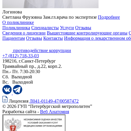
Логинова
Светлана Фрузовна
Зам.гл.врача по экспертизе
Подробнее
О поликлинике
Поликлиника
Специалисты
Услуги
Отзывы
Сведения о лицензии
Вышестоящие контролирующие органы
С
Пациентам
Отзывы
Контакты
Информация о лекарственном об
противодействие коррупции
+7 (812) 718-33-03
198216, г.Санкт-Петербург
Трамвайный пр., д.22, корп.2.
Пн.- Пт. 7:30-20:30
Сб. Выходной
Вс. Выходной
Лицензия
Л041-01149-47/00587472
© 2026 ГУП “Петербургский метрополитен”
Разработка сайта -
Веб Анатомия