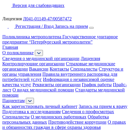
Версия для слабовидящих
Лицензия
Л041-01149-47/00587472
Регистрация / Вход
Запись на прием
Поликлиника метрополитена
Государственное унитарное
предприятие “Петербургский метрополитен”
Главная
О поликлинике
Сведения о медицинской организации
Лицензия
Контролирующие организации
Страховые медицинские
организации
Вакансии
Контакты
Специалисты
Структура и
органы управления
Правила внутреннего распорядка для
потребителей услуг
Информация о независимой оценке
качества услуг
Реквизиты организации
График работы
Прайс-
лист
О видах медицинской помощи
Стандарты медицинской
помощи
Пациентам
Как зарегистировать личный кабинет
Запись на прием к врачу
Подготовка к исследованиям
Сведения о профосмотрах
Специалисты
О медицинских работниках
Обработка
персональных данных
Противодействие коррупции
О правах
и обязанностях граждан в сфере охраны здоровья