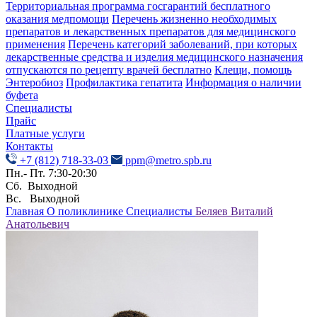
Территориальная программа госгарантий бесплатного
оказания медпомощи
Перечень жизненно необходимых
препаратов и лекарственных препаратов для медицинского
применения
Перечень категорий заболеваний, при которых
лекарственные средства и изделия медицинского назначения
отпускаются по рецепту врачей бесплатно
Клещи, помощь
Энтеробиоз
Профилактика гепатита
Информация о наличии
буфета
Специалисты
Прайс
Платные услуги
Контакты
+7 (812) 718-33-03
ppm@metro.spb.ru
Пн.- Пт. 7:30-20:30
Сб. Выходной
Вс. Выходной
Главная
О поликлинике
Специалисты
Беляев Виталий
Анатольевич