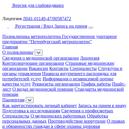
Версия для слабовидящих
Лицензия
Л041-01149-47/00587472
Регистрация / Вход
Запись на прием
Поликлиника метрополитена
Государственное унитарное
предприятие “Петербургский метрополитен”
Главная
О поликлинике
Сведения о медицинской организации
Лицензия
Контролирующие организации
Страховые медицинские
организации
Вакансии
Контакты
Специалисты
Структура и
органы управления
Правила внутреннего распорядка для
потребителей услуг
Информация о независимой оценке
качества услуг
Реквизиты организации
График работы
Прайс-
лист
О видах медицинской помощи
Стандарты медицинской
помощи
Пациентам
Как зарегистировать личный кабинет
Запись на прием к врачу
Подготовка к исследованиям
Сведения о профосмотрах
Специалисты
О медицинских работниках
Обработка
персональных данных
Противодействие коррупции
О правах
и обязанностях граждан в сфере охраны здоровья