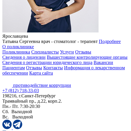
Ярославцева
Татьяна Сергеевна
врач - стоматолог - терапевт
Подробнее
О поликлинике
Поликлиника
Специалисты
Услуги
Отзывы
Сведения о лицензии
Вышестоящие контролирующие органы
Сведения о регистрации юридического лица
Вакансии
Пациентам
Отзывы
Контакты
Информация о лекарственном
обеспечении
Карта сайта
противодействие коррупции
+7 (812) 718-33-03
198216, г.Санкт-Петербург
Трамвайный пр., д.22, корп.2.
Пн.- Пт. 7:30-20:30
Сб. Выходной
Вс. Выходной