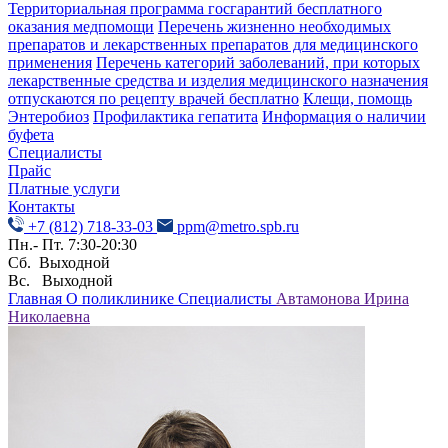
Территориальная программа госгарантий бесплатного
оказания медпомощи
Перечень жизненно необходимых
препаратов и лекарственных препаратов для медицинского
применения
Перечень категорий заболеваний, при которых
лекарственные средства и изделия медицинского назначения
отпускаются по рецепту врачей бесплатно
Клещи, помощь
Энтеробиоз
Профилактика гепатита
Информация о наличии
буфета
Специалисты
Прайс
Платные услуги
Контакты
+7 (812) 718-33-03
ppm@metro.spb.ru
Пн.- Пт. 7:30-20:30
Сб. Выходной
Вс. Выходной
Главная
О поликлинике
Специалисты
Автамонова Ирина
Николаевна